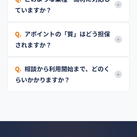
月からご利用いただけます。まずは支援の品質と成
+
ていますか？
果を実感いただいた上で、継続をご判断いただける
契約形態をとっています。
自治体向けの商材・サービスであれば業種を問わず
Q.
アポイントの「質」はどう担保
対応しています。AI・DX推進、子育て支援、脱炭
+
されますか？
素、防災、GIGAスクール端末、EV充電施設、HR、
見守りサービスなど、幅広い分野で実績がありま
議会答弁や予算データから「今まさに検討中」の自
す。
Q.
相談から利用開始まで、どのく
治体を特定し、適切なタイミングでアプローチする
+
らいかかりますか？
ことで、高い関心を持つ担当者とのアポイントを実
現しています。取得したアポイントは商談前に背景
最短で1営業日でスタート可能です。無料相談で貴
情報とともに共有します。
社の商材をヒアリングした後、すぐにターゲット自
治体の選定とアプローチ準備に入ります。