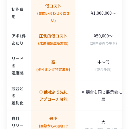
低コスト
初期費
¥1,000,000〜
(お問い合わせくださ
用
い)
アポ1件
圧倒的低コスト
¥50,000〜
あたり
(成果報酬型も対応)
(20件獲得の場合)
リード
高
中〜低
の
(タイミング特定済み)
(競合多数)
温度感
競合と
◎ 他社より先に
× 競合も同じ展示会に出
の
アプローチ可能
展
差別化
自社
最小
大
リソー
(商談からの参加で