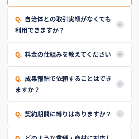
Q.
自治体との取引実績がなくても
+
利用できますか？
はい、自治体営業が初めての企業様にも多くご利用
Q.
料金の仕組みを教えてください
+
いただいています。元自治体職員が貴社の商材を
「自治体に伝わる言葉」に翻訳し、アプローチ戦略
固定報酬型や成果報酬型を軸に、貴社のご要望や商
から設計しますので、ノウハウや人脈がなくても成
Q.
成果報酬で依頼することはでき
材に合わせて柔軟にご提案しています。無料相談の
果につなげられます。
+
ますか？
際に詳しくご説明いたします。
はい、成果報酬型でのご依頼も承っています。商材
Q.
契約期間に縛りはありますか？
+
やターゲットに応じて最適な報酬体系をご提案しま
すので、まずはお気軽にご相談ください。
いいえ、長期契約の縛りはありません。初回は1ヶ
Q.
どのような業種・商材に対応し